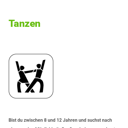
Fußball
Tanzen
Ski Alpin
Turnen
Volleyball
Tanzen
Kontakt
Bist du zwischen 8 und 12 Jahren und suchst nach