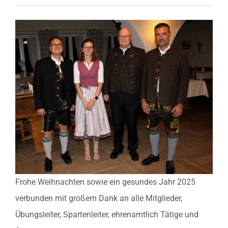
Fußball
Ski Alpin
Turnen
Volleyball
Tanzen
Kontakt
Frohe Weihnachten sowie ein gesundes Jahr 2025
verbunden mit großem Dank an alle Mitglieder,
Übungsleiter, Spartenleiter, ehrenamtlich Tätige und