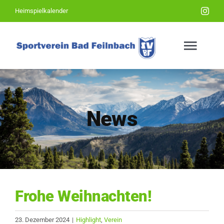
Zum
Heimspielkalender
Inhalt
springen
Togg
Navig
Home
News
Über uns
News
Frohe Weihnachten!
Rodeln
23. Dezember 2024
|
Highlight
,
Verein